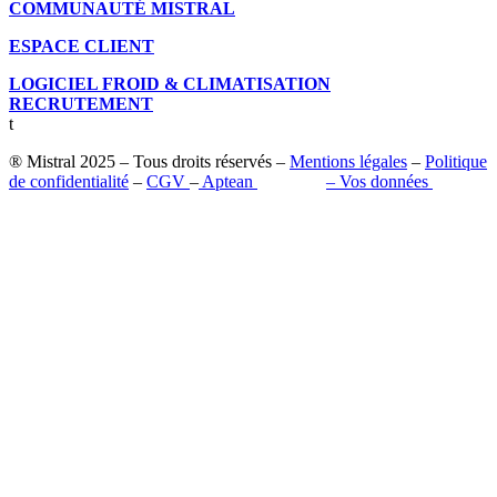
COMMUNAUTÉ MISTRAL
ESPACE CLIENT
LOGICIEL FROID & CLIMATISATION
RECRUTEMENT
t
® Mistral 2025 – Tous droits réservés –
Mentions légales
–
Politique
de confidentialité
–
CGV
–
Aptean
–
Pilot’in
–
Vos données
Retrouvez-nous sur les réseaux sociaux