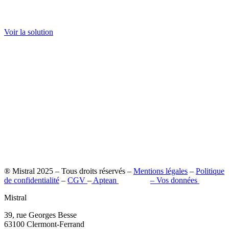
Extranet client
Voir la solution
® Mistral 2025 – Tous droits réservés –
Mentions légales
–
Politique
de confidentialité
–
CGV
–
Aptean
–
Pilot’in
–
Vos données
Mistral
39, rue Georges Besse
63100 Clermont-Ferrand