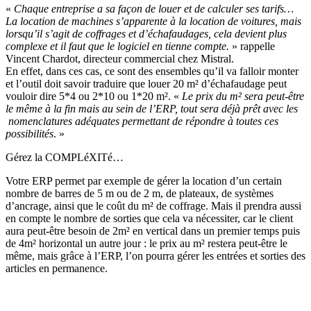
«
Chaque entreprise a sa façon de louer et de calculer ses tarifs…
La location de machines s’apparente à la location de voitures, mais
lorsqu’il s’agit de coffrages et d’échafaudages, cela devient plus
complexe et il faut que le logiciel en tienne compte.
» rappelle
Vincent Chardot, directeur commercial chez Mistral.
En effet, dans ces cas, ce sont des ensembles qu’il va falloir monter
et l’outil doit savoir traduire que louer 20 m² d’échafaudage peut
vouloir dire 5*4 ou 2*10 ou 1*20 m². «
Le prix du m² sera peut-être
le même à la fin mais au sein de l’ERP, tout sera déjà prêt avec les
nomenclatures adéquates permettant de répondre à toutes ces
possibilités
. »
Gérez la COMPLéXITé…
Votre ERP permet par exemple de gérer la location d’un certain
nombre de barres de 5 m ou de 2 m, de plateaux, de systèmes
d’ancrage, ainsi que le coût du m² de coffrage. Mais il prendra aussi
en compte le nombre de sorties que cela va nécessiter, car le client
aura peut-être besoin de 2m² en vertical dans un premier temps puis
de 4m² horizontal un autre jour : le prix au m² restera peut-être le
même, mais grâce à l’ERP, l’on pourra gérer les entrées et sorties des
articles en permanence.