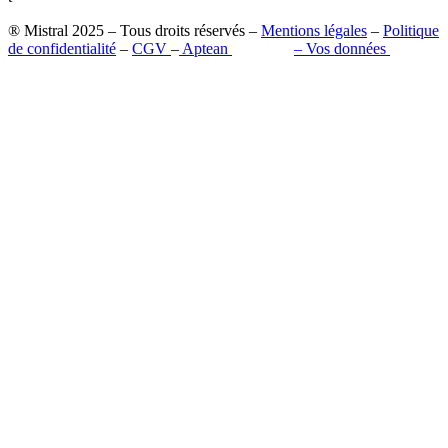
® Mistral 2025 – Tous droits réservés –
Mentions légales
–
Politique
de confidentialité
–
CGV
–
Aptean
–
Pilot’in
–
Vos données
Retrouvez-nous sur les réseaux sociaux