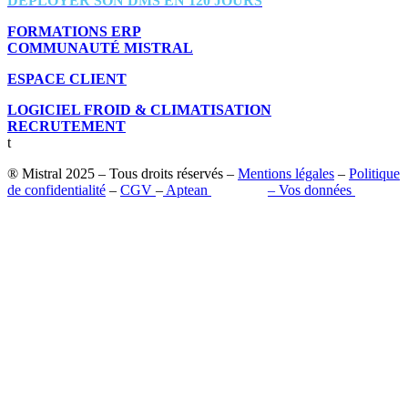
DEPLOYER SON DMS EN 120 JOURS
FORMATIONS ERP
COMMUNAUTÉ MISTRAL
ESPACE CLIENT
LOGICIEL FROID & CLIMATISATION
RECRUTEMENT
t
® Mistral 2025 – Tous droits réservés –
Mentions légales
–
Politique
de confidentialité
–
CGV
–
Aptean
–
Pilot’in
–
Vos données
Retrouvez-nous sur les réseaux sociaux