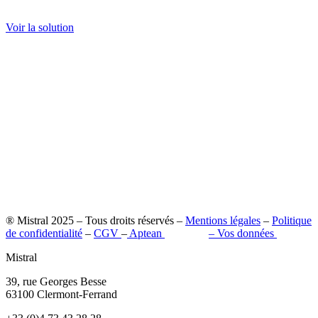
Extranet client
Voir la solution
® Mistral 2025 – Tous droits réservés –
Mentions légales
–
Politique
de confidentialité
–
CGV
–
Aptean
–
Pilot’in
–
Vos données
Mistral
39, rue Georges Besse
63100 Clermont-Ferrand