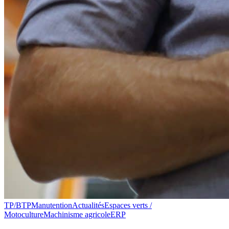
TP/BTP
Manutention
Actualités
Espaces verts /
Motoculture
Machinisme agricole
ERP