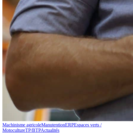
Machinisme agricole
Manutention
ERP
Espaces verts /
Motoculture
TP/BTP
Actualités